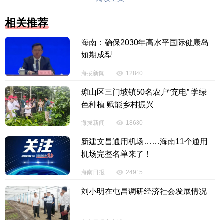
中心主任张盛林教授说，海南发展百亿魔芋产业链，
相关推荐
关键是选好品种。海南大学热带农林学院（农业农村
学院、乡村振兴学院）党委书记于旭东教授建议，以
海南：确保2030年高水平国际健康岛
澄迈县中兴镇为基地，打造全球魔芋种子资源中心。
如期成型
海拔新闻
12840
中国热带农业科学院副研究员张志扬介绍，珠芽
魔芋生长适温25℃—35℃，最适温度30℃，短期可耐
琼山区三门坡镇50名农户“充电” 学绿
受40℃高温，空气湿度需维持在80%—90%，可在海
色种植 赋能乡村振兴
拔50m—1400m区域种植。综合比较，海南更适合种
海拔新闻
18680
植珠芽魔芋。海南省人大常委会原副主任符兴对海南
新建文昌通用机场……海南11个通用
发展百亿魔芋产业链表示“乐观”，同时提醒注意化解各
机场完整名单来了！
种风险，要“谨慎”。
海南日报
24915
刘小明在屯昌调研经济社会发展情况