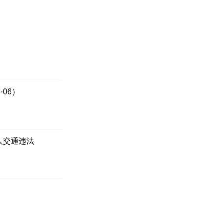
肿瘤，并已侵犯周
出关键一步。术
症的“侵犯”并未
·06）
脑转移瘤。然而，
放弃治疗。
人交通违法
查了很多资料，
结，而是三个未