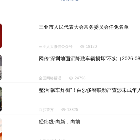
经细致检查发现，患者右侧半舌及口底有一个4cm多的
断为“舌癌”。
三亚市人民代表大会常务委员会任免名单
队高效完成了一系列复杂的肿瘤切除手术，为对抗病魔迈
三亚人大微信公众号
18120
部晚期高分化鳞状细胞癌，证实了专家的初诊结果。但癌
网传“深圳地面沉降致车辆损坏”不实（2026·08
先生分别于
2020年和2023年，确诊咽喉部鳞状细胞癌和
全国网络辟谣
24798
当时育有3个子女，大的才13岁。贫困交加的他曾一度想
整治“飙车炸街”！白沙多警联动严查涉未成年
治疗 成功降服“癌魔”
白沙警方
13825
情景，符先生面部依然有些惊恐。他说，看了很多专家，
经纬线·向新，向前
，能活两年就不错了。他非常害怕，害怕的不是生命的终