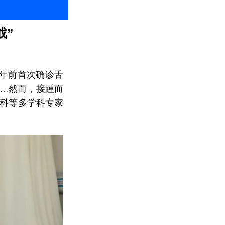
战”
8年前首次确诊舌
……然而，接踵而
疗科等多学科专家