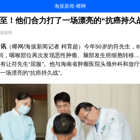
海拔新闻·椰网
至！他们合力打了一场漂亮的“抗癌持久
拔新闻
体讯
（椰网/海拔新闻记者 柯育超）今年
50岁的符先生，
间，咽喉部位再次发现恶性肿瘤、脑部发生癌细胞转移
有让符先生“屈服”。他与海南省肿瘤医院头颈外科和放
一场漂亮的“抗癌持久战”。