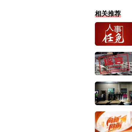
富。
相关推荐
钱教授团队
边神经，初步诊
钱教授
团
后病理结果为局
就此止步。
此后，符
务农的符先生，
多学科综合
回忆当年
像他这种情况
成年孩子……