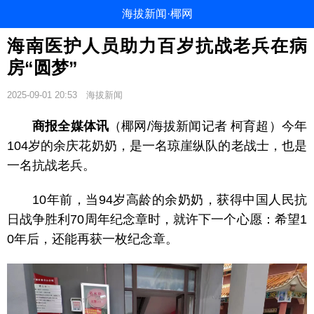
海拔新闻·椰网
海南医护人员助力百岁抗战老兵在病
房“圆梦”
2025-09-01 20:53
海拔新闻
商报全媒体讯
（椰网/海拔新闻记者 柯育超）今年
104岁的余庆花奶奶，是一名琼崖纵队的
老战士，也是
一名抗战老兵。
10年前，当94岁高龄的余奶奶，获得中国人民抗
日战争胜利70周年
纪念章时，就许下一个心愿：希望1
0年后，还能再获一枚纪念章。