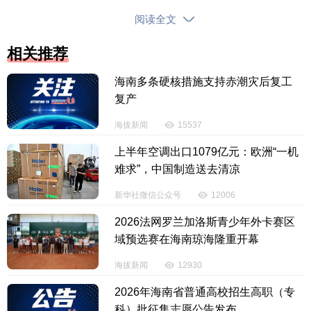
阅读全文
相关推荐
海南多条硬核措施支持赤潮灾后复工
复产
海拔新闻
15537
上半年空调出口1079亿元：欧洲“一机
难求”，中国制造送去清凉
新华社微信公众号
12006
2026法网罗兰加洛斯青少年外卡赛区
域预选赛在海南琼海隆重开幕
海拔新闻
12930
2026年海南省普通高校招生高职（专
科）批征集志愿公告发布